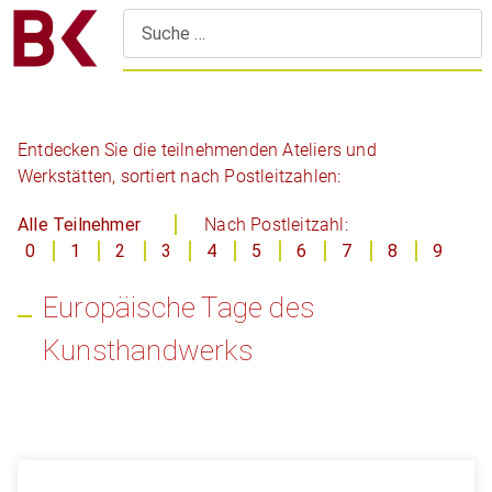
S
Entdecken Sie die teilnehmenden Ateliers und
Werkstätten, sortiert nach Postleitzahlen:
Alle Teilnehmer
Nach Postleitzahl:
0
1
2
3
4
5
6
7
8
9
Europäische Tage des
Kunsthandwerks