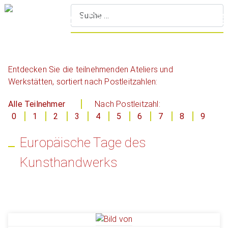
S
Entdecken Sie die teilnehmenden Ateliers und
Werkstätten, sortiert nach Postleitzahlen:
Alle Teilnehmer
Nach Postleitzahl:
0
1
2
3
4
5
6
7
8
9
Europäische Tage des
Kunsthandwerks